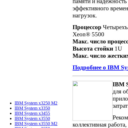
памяти и надежность
эффективного времен
нагрузок.
Процессор
Четырехъя
Xeon® 5500
Макс. число процес
Высота стойки
1U
Макс. число жестки
Подробнее о IBM Sy
IBM S
для о
прило
IBM System x3250 M2
затра
IBM System x3350
IBM System x3455
Реком
IBM System x3550
коллективная работа,
IBM System x3550 M2