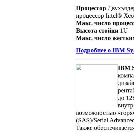
Процессор
Двухъяде
процессор Intel® Xe
Макс. число процес
Высота стойки
1U
Макс. число жестки
Подробнее о IBM Sy
IBM 
компа
дизай
рента
до 12
внутр
возможностью «горяче
(SAS)/Serial Advance
Также обеспечиваетс