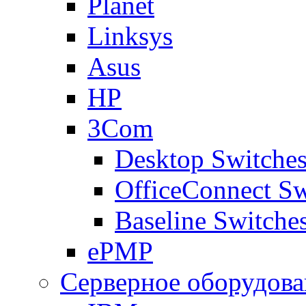
Planet
Linksys
Asus
HP
3Com
Desktop Switche
OfficeConnect Sw
Baseline Switche
ePMP
Серверное оборудова