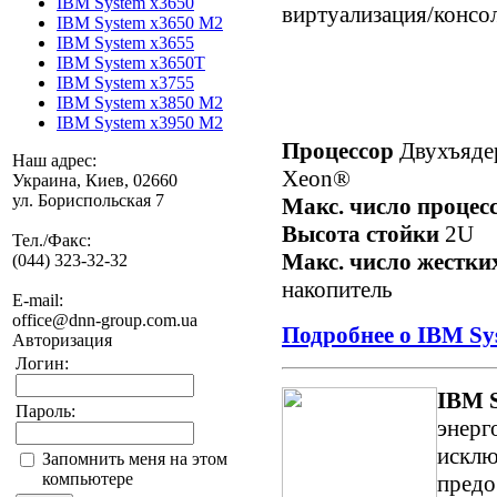
IBM System x3650
виртуализация/консо
IBM System x3650 M2
IBM System x3655
IBM System x3650T
IBM System x3755
IBM System x3850 M2
IBM System x3950 M2
Процессор
Двухъяде
Наш адрес:
Xeon®
Украина, Киев, 02660
ул. Бориспольская 7
Макс. число процес
Высота стойки
2U
Тел./Факс:
Макс. число жестки
(044) 323-32-32
накопитель
E-mail:
office@dnn-group.com.ua
Подробнее о IBM Sy
Авторизация
Логин:
IBM 
Пароль:
энерг
исклю
Запомнить меня на этом
компьютере
предо