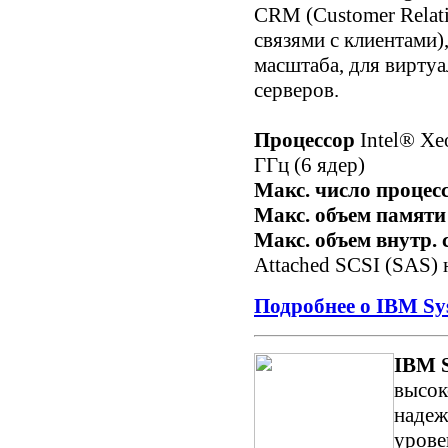
CRM (Customer Relat
связями с клиентами)
масштаба, для вирту
серверов.
Процессор
Intel® Xe
ГГц (6 ядер)
Макс. число процес
Макс. объем памяти
Макс. объем внутр. 
Attached SCSI (SAS) 
Подробнее о IBM Sy
IBM 
высок
надеж
урове