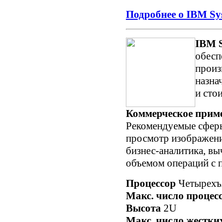
Подробнее о IBM Sy
IBM S
обесп
произ
назна
и сто
Коммерческое прим
Рекомендуемые сферы
просмотр изображений
бизнес-аналитика, вы
объемом операций с 
Процессор
Четырехъ
Макс. число процес
Высота
2U
Макс. число жестки