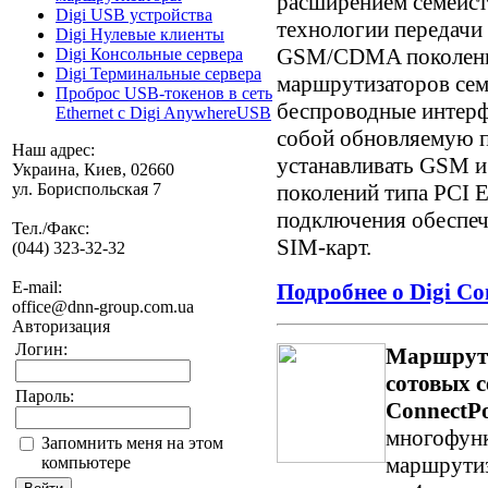
расширением семейс
Digi USB устройства
технологии передачи
Digi Нулевые клиенты
GSM/CDMA поколений
Digi Консольные сервера
Digi Терминальные сервера
маршрутизаторов се
Проброс USB-токенов в сеть
беспроводные интерф
Ethernet с Digi AnywhereUSB
собой обновляемую 
Наш адрес:
устанавливать GSM 
Украина, Киев, 02660
поколений типа PCI E
ул. Бориспольская 7
подключения обеспеч
Тел./Факс:
SIM-карт.
(044) 323-32-32
E-mail:
Подробнее о Digi C
office@dnn-group.com.ua
Авторизация
Логин:
Маршрути
сотовых с
Пароль:
ConnectP
многофунк
Запомнить меня на этом
маршрутиз
компьютере