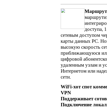
Маршрути
маршрутиз
интегриро
доступа, 1
сетевым доступом че
карты данных PC. Но
высокую скорость се
приближающуюся ил
цифровой абонентской
удаленным узлам и ус
Интернетом или наде
сети.
WiFi-хот спот комм
VPN
Поддерживает сотов
Подключение локаль