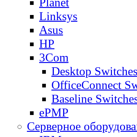
Planet
Linksys
Asus
HP
3Com
Desktop Switche
OfficeConnect Sw
Baseline Switche
ePMP
Серверное оборудова