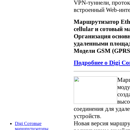
VPN-туннели, проток
встроенный Web-инте
Маршрутизатор Ethern
cellular и сотовый
Организация основно
удаленными площад
Модели GSM (GPRS
Подробнее о Digi C
Мар
моду
созд
высо
соединения для удал
устройств.
Новая версия маршру
Digi Сотовые
маршрутизаторы