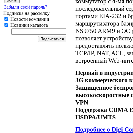
коммутатор с 4-мя по
Забыли свой пароль?
последовательный се
Подписка на рассылку
портами EIA-232 и б
Новости компании
маршрутизатора бази
Новинки каталога
NS9750 ARM9 и ОС р
позволяет устройств
предоставлять польз
TCP/IP, NAT, ACL, з
встроенный Web-инт
Первый в индустри
3G коммерческого к
Защищенное беспро
высокоскоростные с
VPN
Поддержка CDMA E
HSDPA/UMTS
Подробнее о Digi C