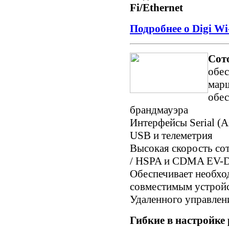
Fi/Ethernet
Подробнее о Digi Wi
Сото
обе
марш
обес
брандмауэра
Интерфейсы Serial (As
USB и телеметрия
Высокая скорость с
/ HSPA и CDMA EV-
Обеспечивает необхо
совместимым устройс
Удаленного управлени
Гибкие в настройке