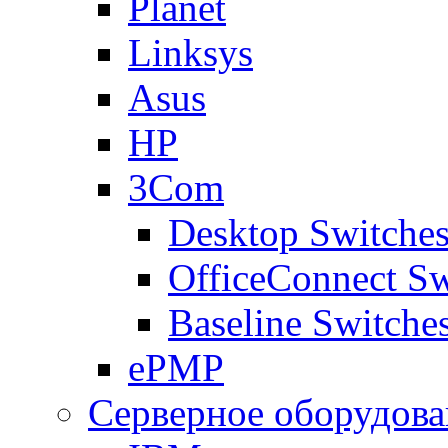
Planet
Linksys
Asus
HP
3Com
Desktop Switche
OfficeConnect Sw
Baseline Switche
ePMP
Серверное оборудова