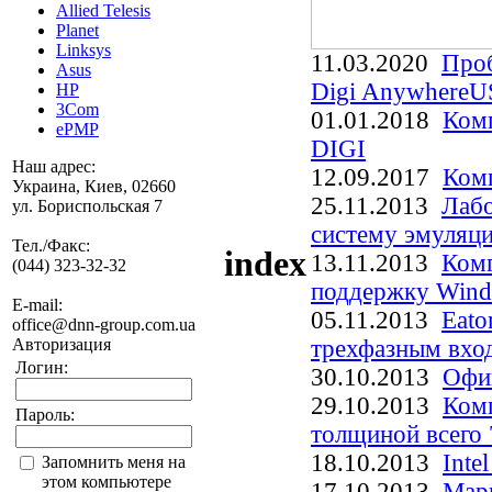
Allied Telesis
Planet
Linksys
11.03.2020
Проб
Asus
Digi Anywhere
HP
3Com
01.01.2018
Ком
ePMP
DIGI
Наш адрес:
12.09.2017
Ком
Украина, Киев, 02660
25.11.2013
Лабо
ул. Бориспольская 7
систему эмуляц
Тел./Факс:
index
13.11.2013
Комп
(044) 323-32-32
поддержку Win
E-mail:
05.11.2013
Eato
office@dnn-group.com.ua
Авторизация
трехфазным вхо
Логин:
30.10.2013
Офи
29.10.2013
Комп
Пароль:
толщиной всего
18.10.2013
Inte
Запомнить меня на
этом компьютере
17.10.2013
Марш