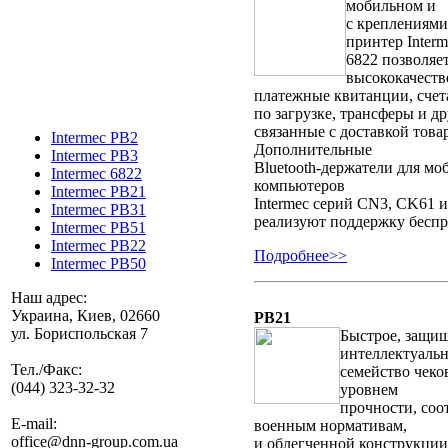
мобильном и
с креплениями
принтер Interm
6822 позволяет
высококачест
платежные квитанции, счет
по загрузке, трансферы и д
связанные с доставкой това
Intermec PB2
Дополнительные
Intermec PB3
Bluetooth-держатели для м
Intermec 6822
компьютеров
Intermec PB21
Intermec серий CN3, CK61 и
Intermec PB31
реализуют поддержку беспр
Intermec PB51
Intermec PB22
Подробнее>>
Intermec PB50
Наш адрес:
Украина, Киев, 02660
PB21
ул. Бориспольская 7
Быстрое, защи
интеллектуаль
Тел./Факс:
семейство чеко
(044) 323-32-32
уровнем
прочности, со
E-mail:
военным нормативам,
office@dnn-group.com.ua
и облегченной конструкци