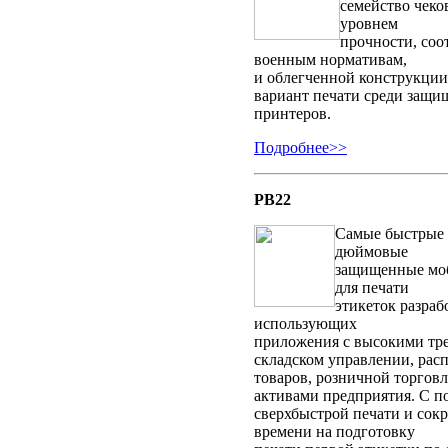
семейство чеко
уровнем
прочности, со
военным нормативам,
и облегченной конструкци
вариант печати среди защ
принтеров.
Подробнее>>
PB22
Самые быстрые в
дюймовые
защищенные мо
для печати
этикеток разраб
использующих
приложения с высокими тр
складском управлении, рас
товаров, розничной торгов
активами предприятия. С 
сверхбыстрой печати и сокр
времени на подготовку