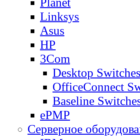
Planet
Linksys
Asus
HP
3Com
Desktop Switche
OfficeConnect Sw
Baseline Switche
ePMP
Серверное оборудова